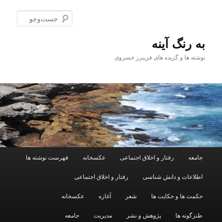
پرش
پرش
به
به
جست‌و
محتوای
محتوای
اصلی
ثانویه
به رنگ آينه
نوشته ها و گزیده های فریبرز خسروی
فهرست
جامعه
رفتار و اخلاق اجتماعی
عکسخانه
فهرست نوشته ها
اصلی
اطلاعات و دانش شناسی
رفتار و اخلاق اجتماعی
حکمت ها و حکایت ها
شعر
آغازه
عکسخانه
طنزگونه ها
پژوهش و نشر
مدیریت
جامعه