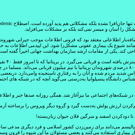
ده بلکه مشکلاتی هم پدید آورده است. اصطلاح Infodemic یا اپیدمی اطلاعات و یا
مشکل را آسان و میسر نمی‌کند بلکه بر مشکلات می‌افزاید.
افه‌بار اطلاعاتی معتقد بود که فزونی اطلاعات موجب حیرانی شهروند
مانند شیوع یک بیماری عفونی مشکل‌زا شود. این اپیدمی اطلاعات به
حی کند. یکی از مقامات ارشد سازمان بهداشت جهانی اخیراً گفته است
کرونا بسی
کشور در نخستین بیانیه‌اش، بدترین سناریوی منطقی را احتمال ابتلای ۸۰ درصدی شهروندان بریتانیا با نیم
اس دانشگاه پنسیلوانیا به‌درستی می‌گوید آنچه که در شبکه های اجتم
ت در شبکه‌های اجتماعی ما نیزآغاز شد. همگی روزانه صدها خبر و اطلا
م‌کردن ارزش پولش به‌دست گیرد و گروه دیگر ویروس را برساخته آزمای
 تا دودکردن اسفند و سرگین فلان حیوان زبان‌بسته!
الیسم می‌دانند برای زمین‌زدن کشور اسلامی و فرد دیگری مدعی ساخت
ار بیماری استفاده می‌کنند و بعضی مسئولان ما این شیوه را قرون وسطا