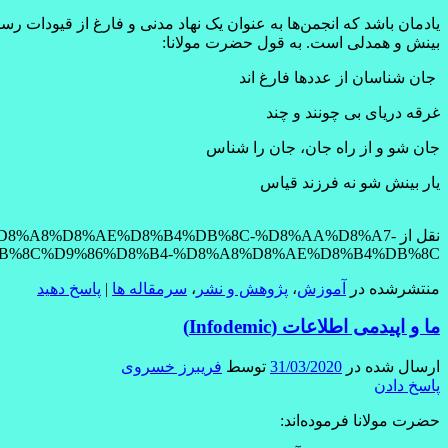
یادمان باشد که انجمن‌ها به عنوان یک نهاد مدنی و فارغ از قیودات 
بینش و همدلی است. به قول حضرت مولانا:
جان‌ شناسان از عددها فارغ‌ اند
غرقه دریای بی‌ چونند و چند
جان شو و از راه جان، جان را شناس
یار بینش شو نه فرزند قیاس
نقل از D8%A8%D8%AE%D8%B4%DB%8C-%D8%AA%D8%A7
B%8C%D9%86%D8%B4-%D8%A8%D8%AE%D8%B4%DB%8C/
منتشرشده در
آموزش
،
پژوهش و نشر
،
سرمقاله ها
|
پاسخ دهید
ما و اپیدمی اطلاعات (Infodemic)
ارسال شده در
31/03/2020
توسط
فریبرز خسروی
پاسخ دادن
حضرت مولانا فرموده‌اند: