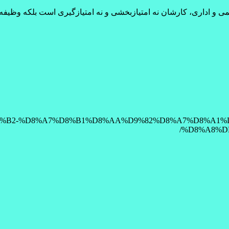
رسمی و اداری، کارشان نه امتیازبخشی و نه امتیازگیری است بلکه وظیف
8%A7%D8%B2-%D8%A7%D8%B1%D8%AA%D9%82%D8%A7%D8%A1%
%D8%A8%D