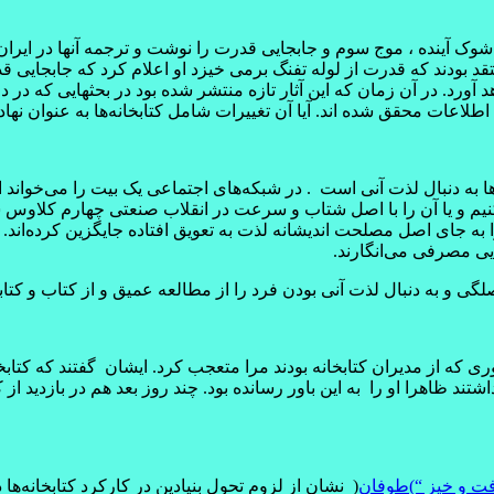
سرش سه گانه شوک آینده ، موج سوم و جابجایی قدرت را نوشت و ترجمه آنها در
 بودند که قدرت از لوله تفنگ برمی خیزد او اعلام کرد که جابجایی ق
آورد. در آن زمان که این آثار تازه منتشر شده بود در بحثهایی که در د
اطلاعات محقق شده اند. آیا آن تغییرات شامل کتابخانه‌ها به عنوان ن
ها به دنبال لذت آنی است . در شبکه‌های اجتماعی یک بیت را می‌خواند ا
نیم و یا آن را با اصل شتاب و سرعت در انقلاب صنعتی چهارم کلاوس شو
به جای اصل مصلحت اندیشانه لذت به تعویق افتاده جایگزین کرده‌اند. ا
یی مصرفی می‌انگارند.
صلگی و به دنبال لذت آنی بودن فرد را از مطالعه عمیق و از کتاب و کتا
فته آقای دینوری که از مدیران کتابخانه بودند مرا متعجب کرد. ایشان گفتند که
تند ظاهرا او را به این باور رسانده بود. چند روز بعد هم در بازدید ا
افت و خیز “)طوفان
( نشان از لزوم تحول بنیادین در کارکرد کتابخانه