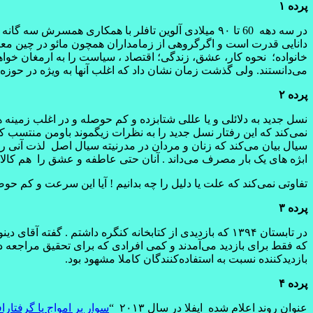
پرده ۱
در سه دهه 60 تا ۹۰ میلادی آلوین تافلر با همکاری هم
دانایی قدرت است و اگرگروهی از زمامداران همچون مائو در چین معتقد
خانواده؛ نحوه کار، عشق، زندگی؛ اقتصاد ، سیاست را به ارمغان خواهد 
می‌دانستند. ولی گذشت زمان نشان داد که اغلب آنها به ویژه در حوزه 
پرده ۲
نسل جدید به دلائلی و یا عللی شتابزده و کم حوصله و در اغلب زمینه 
نمی‌کند که این رفتار نسل جدید را به نظرات زیگموند باومن منتسب ک
سیال بیان می‌کند که زنان و مردان در مدرنیته سیال اصل لذت آنی را 
ابژه های یک بار مصرف می‌داند . آنان حتی عاطفه و عشق را هم کالا
تفاوتی نمی‌کند که علت یا دلیل را چه بدانیم ! آیا این سرعت و کم حو
پرده ۳
در تابستان ۱۳۹۴ که بازدیدی از کتابخانه کنگره داشتم . گ
که فقط برای بازدید می‌آمدند و کمی افرادی که برای تحقیق مراجعه داش
بازدیدکننده نسبت به استفاده‌کنندگان کاملا مشهود بود.
پرده ۴
عنوان روند اعلام شده ایفلا در سال ۲۰۱۳ “
سوار بر امواج یا گرفتار