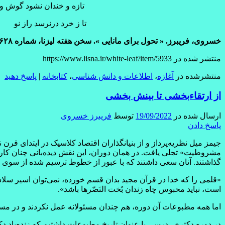
تازه و خندان نشود گوش و ه
تا ز خرد درنرسد راز نو
خسروی، فریبرز. « تحول برای مانایی ». سخن هفته لیزنا، شماره ۶۲۸، ۱۷بهمن ماه ۱۴۰۱.
منتشر شده در https://www.lisna.ir/white-leaf/item/5933
منتشرشده در
آغازه
،
اطلاعات و دانش شناسی
،
کتابخانه
|
پاسخ دهید
از ارتقاءبخشی تا بینش ­بخشی
ارسال شده در
19/09/2022
توسط
فریبرز خسروی
پاسخ دادن
جیمز میل نظریه‌پرداز و از بنیانگذاران اقتصاد کلاسیک در ایتدای قر
مشروطیت» تجلی یافت. در همان دوران، این نقش دیده‌بانی چنان کار
گذاشتند. آنان سعی داشتند که با عبور از خطوط ترسیم شده از سوی 
«قلمی را که خدا در قرآن مجید بدان قسم خورده، نمی‌توان اسیر سل
است، نباید محبوس چاه زندان بُخت النَصّرها باشد».
اما همه مطبوعات آن دوره، هم چندان مسئولانه عمل نکردند و در مسی
در دوره دکتری، درسی با عنوان تاریخ مطبوعات داشتیم که زنده‌یاد د