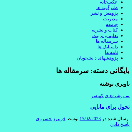
عکسخانه
طنزگونه ها
پژوهش و نشر
مدیریت
جامعه
کتاب و نشریه
تعلیم و تربیت
سرمقاله ها
داستانک ها
نامه ها
پژوهشهای دانشجویان
بایگانی دسته:
سرمقاله ها
ناوبری نوشته
→
نوشته‌های کهنه‌تر
تحول برای مانایی
ارسال شده در
15/02/2023
توسط
فریبرز خسروی
پاسخ دادن