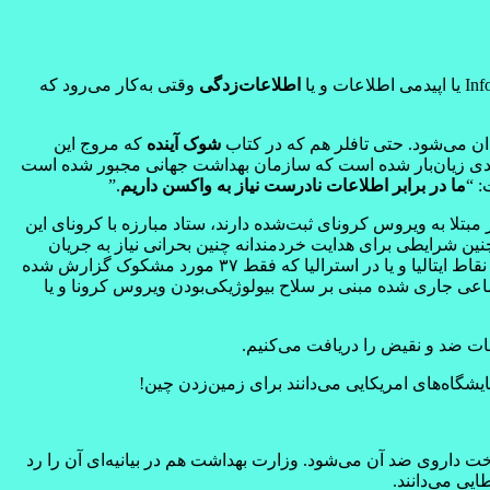
اطلاعات‌زدگی
وقتی به‌کار می‌رود که
ان می‌شود. حتی تافلر هم که در کتاب
شوک آینده
که مروج این
 حدی زیان‌بار شده است که سازمان بهداشت جهانی مجبور شده است
: “
ما در برابر اطلاعات نادرست نیاز به واکسن داریم
.”
اری از کشورهای جهان را درگیر کرده و با سرعت زیادی گسترش یافته است و قربانی می‌گیرد. در بریتانیا که تا امروز فقط ۴۰ نفر مبتلا به ویروس کرونای ثبت‌‌شده دارند، ستاد مبارزه با کرونای این
 میلیون قربانی می‌داند. مسلما در چنین شرایطی برای هدایت خردمندانه چنین بحرانی نیاز به جریان
درست و سنجیده اطلاعات است. انتشار نادرست اطلاعات موجب هراس شدید مردم شده و آنان را به رفتاری ناسنجیده وامی‌دارد. دربعضی نقاط ایتالیا و یا در استرالیا که فقط ۳۷ مورد مشکوک گزارش شده
اعی جاری شده مبنی بر سلاح بیولوژیکی‌بودن ویروس کرونا و یا
عات ضد و نقیض را دریافت می‌کنیم.
شگاه‌های امریکایی می‌دانند برای زمین‌زدن چین!
 داروی ضد آن می‌شود. وزارت بهداشت هم در بیانیه‌ای آن را رد
یی می‌دانند.