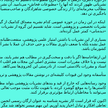
نشریاتی ظهور کردند که آنها را «مطبوعات فحاش» می‌نامید. آن نشریات 
مطالب محرمانه‌ای را از زندگی خصوصی شاهزادگان و صاحب‌منصبان می‌
باجگیری تن دهد.
اینکه در این زمان در حوزه عمومی کدام نشریه مصداق کدامیک از گر
نشریات تخصصی و پژوهشی است. شاید تقسیم این گروه از نشریات در
«دیده‌بانی» کمتر عمل کرده‌اند.
بسیاری از این نشریات با داشتن امتیاز علمی پژوهشی، منفعت‌طلبانه به «
عمل نشده بلکه با ضعف داوری مقالات و حتی حذف آن عملا با نشر آثار 
کشورمان باشد.
این ارتقاء‌نامه‌ها اگر با دقت و سخت‌گیری در مطالب هم نشر یابند، م
نیست و یا خلاف مقررات است. مشتری اصلی این مجلات هم اغلب افرادی
اسناد و مقررات بالادستی است، از نادرستی این کجروی‌ها نمی‌کاهد.
متأسفانه وجود این قیودات کلیشه‌ای در نوشتن مقالات پژوهشی و تر
وجود رسانه‌هایی که خارج از قید و بندهای نشریات پژوهشی بتواند م
کاستی‌ها را به موقع گوشزد کرده، با تقویت نکات مثبت موجب تعالی
می‌توانند با مخاطبان ارتباط مؤثرتری برقرار کنند.
اکنون که قرار است کار نشریه شناسه به عنوان ارگان رسمی انجمن تداو
تعاطی افکار و تبادل اخبار پدید آوریم. این مهم میسر نخواهد شد م