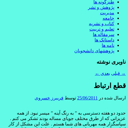
طنزگونه ها
پژوهش و نشر
مدیریت
جامعه
کتاب و نشریه
تعلیم و تربیت
سرمقاله ها
داستانک ها
نامه ها
پژوهشهای دانشجویان
ناوبری نوشته
→
قبلی
بعدی
←
قطع ارتباط
ارسال شده در
25/06/2011
توسط
فریبرز خسروی
حدود دو هفته دسترسی به ” به رنگ آینه ” میسر نبود. از همه
عزیزانی که از طرق مختلف جویای مساله بودند تشکر می کنم .
سپاسگزار همه مهربانی های شما هستم . علت این مشکل از کار