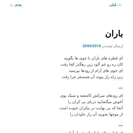
ناوبری
→
قبلی
بعدی
←
نوشته
باران
ارسال شده در
20/04/2016
ای قطره های باران با جوی ها بگویید
کان ره رو غم آلود زین رهگذر کجا رفت
ای جوی های آرام از رودها بپرسید
زین راه راز پیوند آن همسفر چرا رفت
***
ای رودهای سرکش کاشفته و سبک پوی
آغوش میگشایید دریای بی کران را
آنجا که بی نهایت در بیکران غنوده است
از موجها بجویید آن راز جاودان را
***
ای قطره های باران ای جویبار آرام