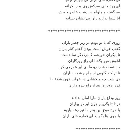
ای رود ها ی سرکش وی بحر بکرانه
سرگشته و ملولم در دشت خاطر خویش
آیا شما ندارید زان بی نشان نشانه
+++++++++++++++++++++++++++++++
روزی که با تو بودم در زیر چطر باران
گفتی خوش است بودن گفتم کنار یاران
تا بیکران خویشم گامی دگر نماندست
آغوش مهر بگشا ای راز روزگاران
خستست شب‌ رو ما ای ابر همرهی کن
تا تر کند گلویی از جام چشمه ساران
دی شب چه میکشانی در خواب خون شفق را
فردا دوباره آیند از راه نیزه داران
روز وداع یاران مارا امان ندادند
دردا تا بگرییم چون ابر در بهاران
با موج موج این بحر ما نیز رهسپاریم
با جوی ها بگویید ای قطره های باران
+++++++++++++++++++