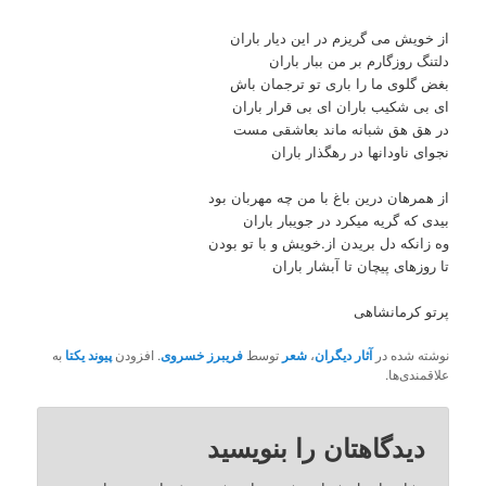
از خویش می گریزم در این دیار باران
دلتنگ روزگارم بر من ببار باران
بغض گلوی ما را باری تو ترجمان باش
ای بی شکیب باران ای بی قرار باران
در هق هق شبانه ماند بعاشقی مست
نجوای ناودانها در رهگذار باران
از همرهان درین باغ با من چه مهربان بود
بیدی که گریه میکرد در جویبار باران
وه زانکه دل بریدن از.خویش و با تو بودن
تا روزهای پیچان تا آبشار باران
پرتو کرمانشاهی
نوشته شده در
آثار دیگران
،
شعر
توسط
فریبرز خسروی
. افزودن
پیوند یکتا
به
علاقمندی‌ها.
دیدگاهتان را بنویسید