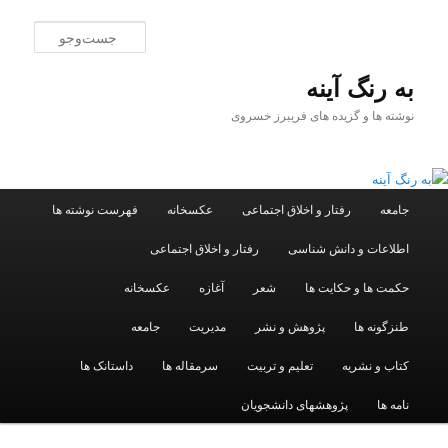
پرش
به
جست‌و
محتوای
اصلی
به رنگ آينه
نوشته ها و گزیده های فریبرز خسروی
فهرست
جامعه
رفتار و اخلاق اجتماعی
عکسخانه
فهرست نوشته ها
اصلی
اطلاعات و دانش شناسی
رفتار و اخلاق اجتماعی
حکمت ها و حکایت ها
شعر
آغازه
عکسخانه
طنزگونه ها
پژوهش و نشر
مدیریت
جامعه
کتاب و نشریه
تعلیم و تربیت
سرمقاله ها
داستانک ها
نامه ها
پژوهشهای دانشجویان