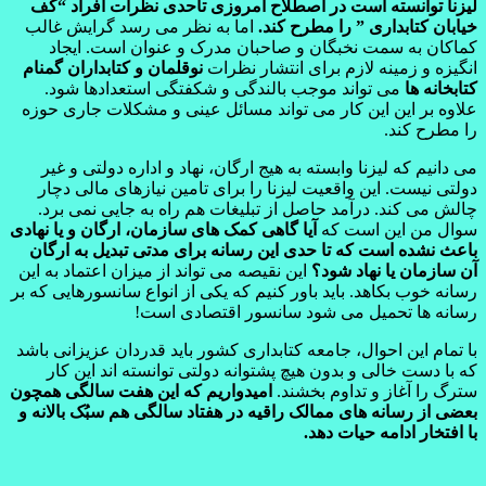
لیزنا توانسته است در اصطلاح امروزی تاحدی نظرات افراد “کف
خیابان کتابداری ” را مطرح کند.
اما به نظر می رسد گرایش غالب
کماکان به سمت نخبگان و صاحبان مدرک و عنوان است. ایجاد
انگیزه و زمینه لازم برای انتشار نظرات
نوقلمان و کتابداران گمنام
کتابخانه ها
می تواند موجب بالندگی و شکفتگی استعدادها شود.
علاوه بر این این کار می تواند مسائل عینی و مشکلات جاری حوزه
را مطرح کند.
می دانیم که لیزنا وابسته به هیج ارگان، نهاد و اداره دولتی و غیر
دولتی نیست. این واقعیت لیزنا را برای تامین نیازهای مالی دچار
چالش می کند. درآمد حاصل از تبلیغات هم راه به جایی نمی برد.
سوال من این است که
آیا گاهی کمک های سازمان، ارگان و یا نهادی
باعث نشده است که تا حدی این رسانه برای مدتی تبدیل به ارگان
آن سازمان یا نهاد شود؟
این نقیصه می تواند از میزان اعتماد به این
رسانه خوب بکاهد. باید باور کنیم که یکی از انواع سانسورهایی که بر
رسانه ها تحمیل می شود سانسور اقتصادی است!
با تمام این احوال، جامعه کتابداری کشور باید قدردان عزیزانی باشد
که با دست خالی و بدون هیچ پشتوانه دولتی توانسته اند این کار
سترگ را آغاز و تداوم بخشند.
امیدواریم که این هفت سالگی همچون
بعضی از رسانه های ممالک راقیه در هفتاد سالگی هم سبُک بالانه و
با افتخار ادامه حیات دهد.