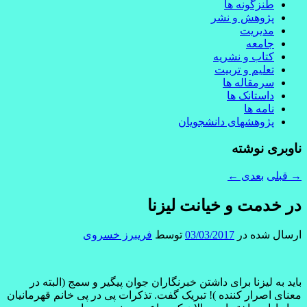
طنزگونه ها
پژوهش و نشر
مدیریت
جامعه
کتاب و نشریه
تعلیم و تربیت
سرمقاله ها
داستانک ها
نامه ها
پژوهشهای دانشجویان
ناوبری نوشته
→
قبلی
بعدی
←
در خدمت و خیانت لیزنا
ارسال شده در
03/03/2017
توسط
فریبرز خسروی
باید به لیزنا برای داشتن خبرنگاران جوان پیگیر و سمج (البته در
معنای اصرار کننده )! تبریک گفت. تذکرات پی در پی خانم قهرمانیان