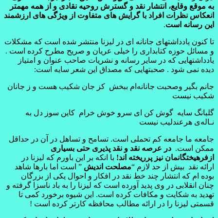
به موقع وقایع، انتشار نقد و گسترش روحیه نقادی و از همه مهمتر
انعکاس نظرات افراد با گرایش های متفاوت از ویژگی های ارزشمند
این رسانه است
.
تا کنون یادداشتهای جانانه ای در لیزنا منتشر شده است که مشکلات
و مسائل حوزه کتابداری را خیلی عریان و صریح مطرح کرده است .
یادداشتهایی که در سایر رسانه و نشریات صاحب عنوان و امتیاز
دیده نمی شود . صحبتهایی که مصداق این شعر سایه است:
جانم بگیر وصحبت جانانه‌ام ببخش کز جان شکیب هست و ز جانان
شکیب نیست
گلبانگ سایه گوش کن ای سرو خوش خرام کاین سوز دل به
نـاله‌ی هرعندلیب نیست
جامعه ما جامعه کم تحملی است. تسامح و تساهل در آن در حداقل
ممکن است.
در عرصه نقد و نقد پذیری حتی بسیاری
ازفرهیختگانمان نیز پرریخته اند!
با انکه بر این باورم که لیزنا در
ارائه نقد بیش از حد لازم “
مصلحت اندیش
” است اما بارها شاهد
بوده ام که انتشار چند خط نقد در افکار و احوال یکی از بزرگان
چنان انقلابی در وی پدید آورده است که لیزنا را به باد ناسزا گرفته و
تهدید به شکایت و مکافات کرده است. این شیوه برخورد کمی تا
قسمتی لیزنا را در ارائه مطالب محافظه کارتر کرده است !