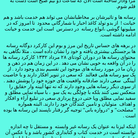
مرا وادار ساخته است الان که ساعت دو نیم صبح است دست به
قلم شوم.
رسانه ها و تاثیرشان بر مخاطبانشان می تواند هم خدمت باشد و هم
خیانت ! از بدو تولد کاغذ اخبار با شمارگانی محدود تا امروز که در
میلیونها گوشی ،انواع رسانه در دسترس است این خدمت و خیانت
ادامه داشته است.
در برهه های حساس تاریخ این مرز و بوم این کارکرد دوگانه رسانه
ها برجستگی بیشتری یافته و خود را نشان داده است . مثلا نگاهی به
محتوای رسانه ها در دوران کودتای ۲۸ مرداد ۱۳۳۲ کارکرد رسانه ها
را در آن واقعه به خوبی نشان می دهد . در این زمان هم در ذهن و
زبان ما در مورد رسانه های موجود این تقسیم بندی وجود دارد . از
یک سو رسانه هایی فعالند که سعی در تنویر افکار دارند و با خاصیت
آیینگی سعی دارند صادقانه واقعیت های حوزه خود را پوشش دهند .
از سوی دیگر رسانه هایی وجود دارند که نه تنها آیینه وار حقایق را
منعکس نمی کنند بلکه با چولگی به یک سو ، با سیاه نمایی مطلق و
سفید نمایی مطلق ویا ختی دروغ پردازی سعی در تبلیغ آراء و افکار
و اهداف متولیان و تامین کنندگان خود را دارند. البته همواره
“مصلحت” و “دروازه بانی” توجیه گر رفتار ناپسند این رسانه ها بوده
است .
اینکه لیزنا به عنوان یک رسانه غیر وابسته و مستقل تا چه اندازه
توانسته است در خدمت کتاب و کتابداری کشور باشد و یا عکس آن