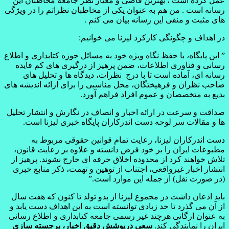
عمل کرده است ، بهترین قاضی و معیار نظر جامعه مخاطبان این
رسانه است . من هم به عنوان یکی از مخاطبان نظراتم را در ویژگی
های مثبت و منفی این رسانه بیان می کنم .
در اهداف و چگونگی کارکرد لیزنا می خوانیم:
” این پایگاه، با حفظ نگاه ویژه خود به مسائل حوزه کتابداری و اطلاع
رسانی و فناوری اطلاعات، ضمن پرهیز از درگیری های کم فایده
رسانه ای، آماده است تا با درج نظرات، دیدگاه ها و تحلیل های
صاحب نظران و فرهیختگان، محل مناسبی را برای ارائه اندیشه های
بدیع به متخصصان و عموم افراد فراهم آورد.
صداقت و سرعت در ارائه اخبار و انصاف در نگارش و انتشار تحلیل
ها و مقالات سر لوحه دست اندرکاران پایگاه خبری لیزنا است.
دست اندرکاران لیزنا، رعایت تمام قوانین حقوقی مربوط به
مطبوعات ایران را بر خود فرض دانسته و علاوه بر رعایت قانون،
تلاش خواهند کرد از محدوده اخلاق حرفه ای خارج نشوند. پرهیز از
انتشار اخبار غیرواقعی، اجتناب از توهین و تهمت، ذکر منابع خبری
(در صورت نقل) از جمله این موارد است.”
باید اذعان داشت در مجموع لیزنا از بدو تولد تا کنون که هفت سال
از آن می گذرد تا حد زیادی توانسته است به این اهداف دست یابد و
به عنوان ارگانی هرچند غیر رسمی جامعه کتابداری و اطلاع رسانی
ایران را نمایندگی کند.
سعی درپوشش دقیق اخبار، برجسته سازی