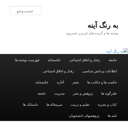
پرش
پرش
به
به
جست‌و
محتوای
محتوای
اصلی
ثانویه
به رنگ آينه
نوشته ها و گزیده های فریبرز خسروی
فهرست
جامعه
رفتار و اخلاق اجتماعی
عکسخانه
فهرست نوشته ها
اصلی
اطلاعات و دانش شناسی
رفتار و اخلاق اجتماعی
حکمت ها و حکایت ها
شعر
آغازه
عکسخانه
طنزگونه ها
پژوهش و نشر
مدیریت
جامعه
کتاب و نشریه
تعلیم و تربیت
سرمقاله ها
داستانک ها
نامه ها
پژوهشهای دانشجویان