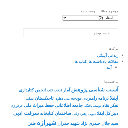
موضوع مطالب نوشته شده
موضوع
مطالب
نوشته
ج
شده
س
ت‌
و
برگه‌ها
ج
زندانی آیینگی
و
مقالات یادداشت ها ،کتاب ها
آینه
برچسب‌ها
آسیب شناسی پژوهش
آمار
انجمن کتابداری
انتخاب کتاب
ایفلا
برنامه راهبردی
بودجه
تاجیکستان
بیدل دهلوی
تصلب
تفکر نقاد
جامعه اطلاعاتی
حفظ میراث ملی
توسعه یافتگی
خردورزی
سرقت ادبی
دبیر کل ایفلا
ساختمان کتابخانه
دیویی
رشوه زبانی
شیرازه
سید جلال حیدری نژاد
شهید چمران
طنز