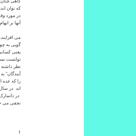
گاهی چنان 
که توان اند
در مورد وقا
آنها بر ابه
می افزایند.
گویی به چو
یعنی کسانی 
توانست نسبت
نظر داشته ب
آیندگان” به
را که عده ا
در دانمارک 
نجفی می خو
1