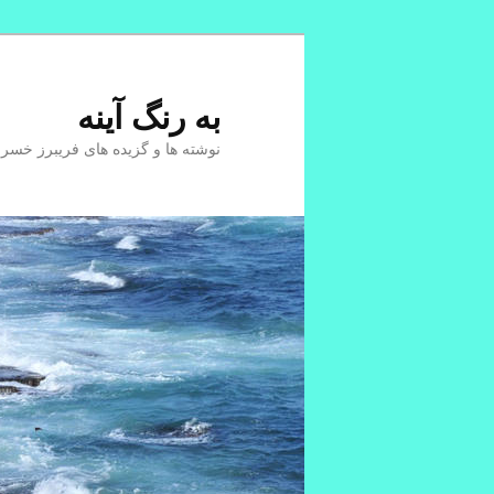
پرش
به
محتوای
به رنگ آينه
اصلی
نوشته ها و گزیده های فریبرز خسر