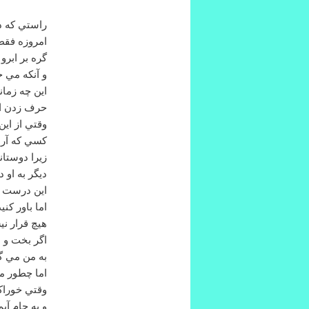
راستي كه در
امروزه فقط
گره بر ابر
و آنكه مي خ
اين چه زمان
حرف زدن از
وقتي از اين
كسي كه آرا
زيرا دوستان
ديگر به او 
اين درست ا
اما باور كن
هيچ قرار ني
اگر بخت و 
به من مي گو
اما چطور م
وقتي خوراك
و به جام آ