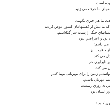
عيده است.
فهاي ما حرف مي زنيد
ت ما هم چيزي بگوييد.
د كه ما بيش از كفشهامان كشور عوض كرديم.
ميدانهاي جنگ را پشت سر گذاشتيم،
 بود و اعتراضي نبود.
مي دانيم:
ز حقارت نيز
دل مي كند.
 نابرابري هم
 مي كند.
واستيم زمين را براي مهرباني مهيا كنيم
يم مهربان باشيم.
تي به روزي رسيديد
ور انسان بود
ري كنيد !