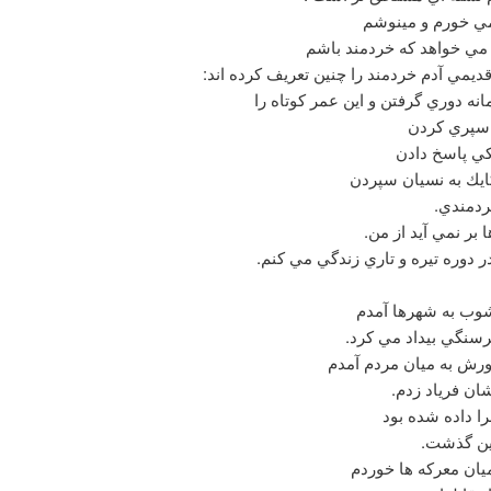
 مي خورم و مینوشم
مي خواهد كه خردمند باشم
قديمي آدم خردمند را چنين تعريف كرده اند:
نه دوري گرفتن و اين عمر كوتاه را
پري كردن
يكي پاسخ دادن
كايك به نسيان سپردن
دمندي.
ا بر نمي آيد از من.
 دوره تيره و تاري زندگي مي كنم.
شوب به شهرها آمدم
رسنگي بيداد مي كرد.
رش به ميان مردم آمدم
ان فرياد زدم.
ا داده شده بود
ين گذشت.
يان معركه ها خوردم