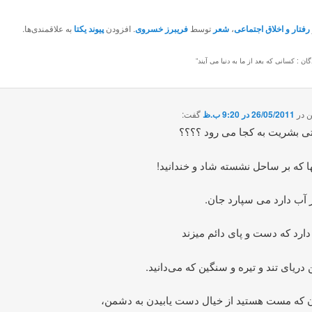
رفتار و اخلاق اجتماعی
،
شعر
توسط
فریبرز خسروی
. افزودن
پیوند یکتا
به علاقمندی‌ها.
گان : کسانی که بعد از ما به دنیا می آیند
”
ن
در
26/05/2011 در 9:20 ب.ظ
گفت:
ی بشریت به کجا می رود ؟؟؟؟
ا که بر ساحل نشسته شاد و خندانید!
 آب دارد می سپارد جان.
دارد که دست و پای دائم‌ میزند
 دریای تند و تیره و سنگین که می‌دانید.
ن که مست هستید از خیال دست یابیدن به دشمن،