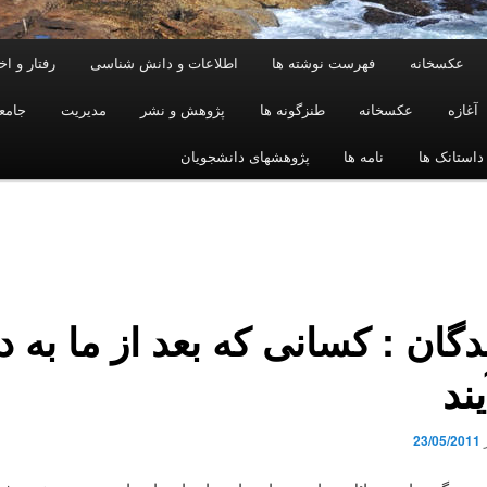
عکسخانه
فهرست نوشته ها
اطلاعات و دانش شناسی
رفتار و ا
آغازه
عکسخانه
طنزگونه ها
پژوهش و نشر
مدیریت
جامع
داستانک ها
نامه ها
پژوهشهای دانشجویان
ندگان : کسانی که بعد از ما به دن
ند
23/05/2011