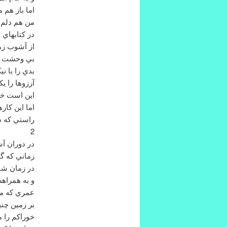
اما باز هم
من هم دلم 
در كتابهاي 
از آشوب زما
بي وحشت س
بدي را با ن
آرزوها را ي
اين است خر
اما اين كاره
راستي كه در
2
در دوران آ
زماني كه گ
در زمان شو
و به همراهش
عمري كه مر
بر زمين چن
خوراكم را م