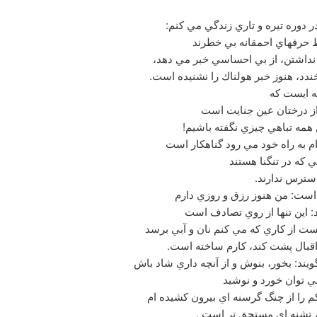
 دوره تيره و تاري زندگي مي كنم:
 حرفهاي احمقانه بي خطرند
و نداشتن، از بي احساسي خبر مي دهد،
ندد، هنوز خبر هولناك را نشنيده است.
ه ايست كه
 درختان عين جنايت است
 همه تباهي چيزي نگفته باشيم!
م به راه خود مي رود گناهكار است
ي كه در تنگنا هستند
دسترس ندارند.
ست: من هنوز رزق و روزي دارم
يد: اين تنها از روي تصادف است
ست از كاري كه مي كنم نان و آبي برسد
اقبال پشت كند، كارم ساخته است.
يند: بخور، بنوش و از آنچه داري شاد باش
ي توان خورد و نوشيد
م را از چنگ گرسنه اي بيرون كشيده ام
بم تشنه اي مستحق تر است .