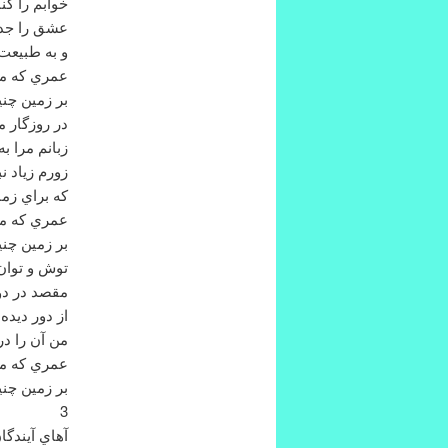
خوابم را كنا
عشق را جد
و به طبيعت 
عمري كه مر
بر زمين چن
در روزگار 
زبانم مرا به
زورم زياد نب
كه براي زما
عمري كه مر
بر زمين چن
توش و توان 
مقصد در د
از دور ديده
من آن را د
عمري كه مر
بر زمين چن
3
آهاي آيندگا