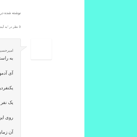
نوشته شده در
3 نظر در “
به آیند
امیرحسی
به راست
آی آدمه
یکنفردر
یک نفر 
روی این
آن زما