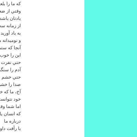
كه ما را بل
وقتي از ضع
يادتان باشد
از زمانه سخ
به ياد آوري
و نوميدانه 
آنجا كه ستم
اين را خوب 
حتي نفرت ا
آدم را سنگ
حتي خشم بر
صدا را خشن
آخ، ما كه خ
خود نتوانست
اما شما وق
كه انسان يا
درباره ما
با رأفت داو