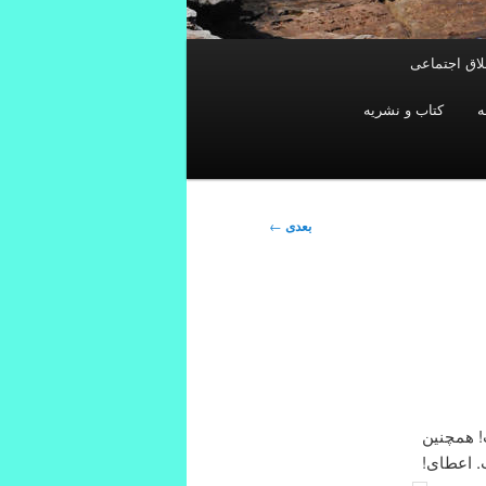
خلاق اجتماعی
ه
کتاب و نشریه
بعدی
←
! همچنین
. اعطای!