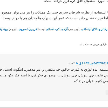
ا! مورد استقبال خلق کره قرار گرفته است.
ا استفاده از نظریه شرطی سازی حتی یک مملکت را نیز می توان همچون
 اما تجربه نشان داده است که عمر این سیرک ها چندان هم با دوام نیست!
رفتار و اخلاق اجتماعی
با برچسب
آزادی
،
کره شمالی
توسط
فریبرز خسروی
. افزودن
پیوند یک
 «
آزادی خوردن فست فود!
»
04/07/201 در 11:28 ق.ظ
گفت:
ميمه ايده لوژي به قدرت حاكم، چه مذهبي و غير مذهبي، اينگونه است؛ چ
ي نخور، چي بپوش، چي نپوش، … چطوري فكر كن، يا اصلا فكر نكن ما به
مي كنيم. خيلي دردناكه