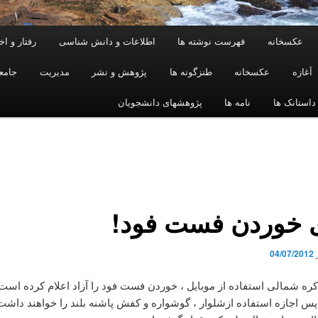
عکسخانه
فهرست نوشته ها
اطلاعات و دانش شناسی
رفتار و ا
آغازه
عکسخانه
طنزگونه ها
پژوهش و نشر
مدیریت
جامع
داستانک ها
نامه ها
پژوهشهای دانشجویان
ی خوردن فست فود!
04/07/2012
کره شمالی استفاده از موبایل ، خوردن فست فود را آزاد اعلام کرده است
 پس اجازه استفاده ازشلوار ، گوشواره و کفش پاشنه بلند را خواهند داشت