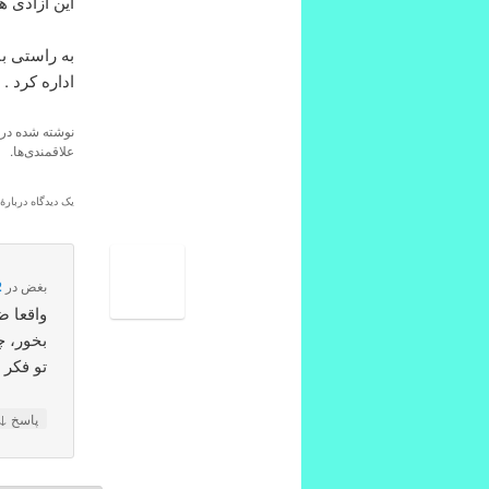
این آزادی ه
به راستی ب
اداره کرد .
نوشته شده در
علاقمندی‌ها.
یک دیدگاه دربارهٔ
بغض
در
2
واقعا ض
بخور، چ
تو فكر 
↓
پاسخ