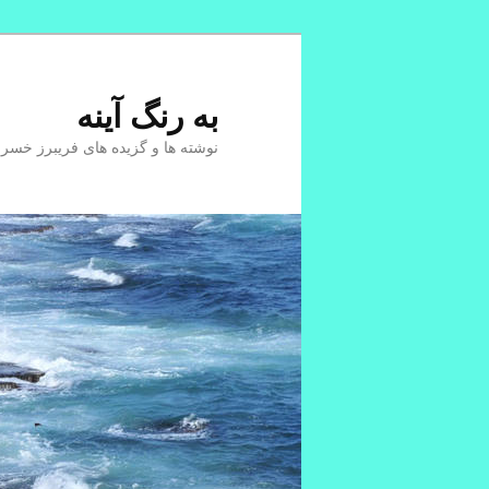
پرش
به
محتوای
به رنگ آينه
اصلی
نوشته ها و گزیده های فریبرز خسر