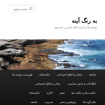
پرش
به
جست‌و
محتوای
اصلی
به رنگ آينه
نوشته ها و گزیده های فریبرز خسروی
فهرست
جامعه
رفتار و اخلاق اجتماعی
عکسخانه
فهرست نوشته ها
اصلی
اطلاعات و دانش شناسی
رفتار و اخلاق اجتماعی
حکمت ها و حکایت ها
شعر
آغازه
عکسخانه
طنزگونه ها
پژوهش و نشر
مدیریت
جامعه