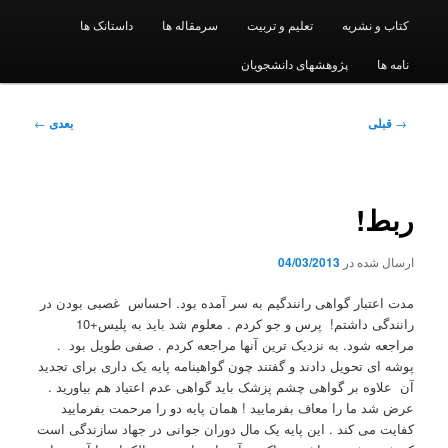
کتاب و نشریه
تعلیم و تربیت
سرمقاله ها
داستانک ها
نامه ها
پژوهشهای دانشجویان
ناوبری
→
قبلی
بعدی
←
نوشته
ربط!
ارسال شده در
04/03/2013
مدت اعتبار گواهی رانندگیم به سر آمده بود. احساس غصبی بودن در
رانندگی داشتم! پرس و جو کردم . معلوم شد باید به پلیس+10
مراجعه شود. به نزدیک ترین آنها مراجعه کردم . صفی طویل بود .
پوشه ای تحویل دادند و گفتند چون گواهینامه پایه یک داری برای تجدید
آن علاوه بر گواهی چشم پزشک باید گواهی عدم اعتیاد هم بیاورید .
عرض شد ما را معاف بفرمایید ! همان پایه دو را مرحمت بفرمایید
کفایت می کند . این پایه یک مال دوران جوانی در جهاد سازندگی است