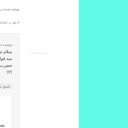
نوشته شده در
4 نظر در “
شادبا
دوست
در
سلام تص
سه قول
حضرت م
؟!!!
↓
پاسخ
بعض