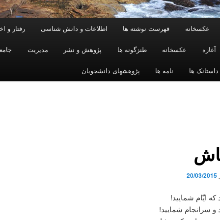
عکسخانه
فهرست نوشته ها
اطلاعات و دانش شناسی
رفتار و ا
آغازه
عکسخانه
طنزگونه ها
پژوهش و نشر
مدیریت
جامع
داستانک ها
نامه ها
پژوهشهای دانشجویان
اش
20/03/2015
 که ایّام شمایید!
 و سرانجام شمایید!