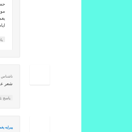
حضر
مول
یغم
ایا
پا
ناشناس
د
شعر عا
↓
پاسخ
پيرايه يغ