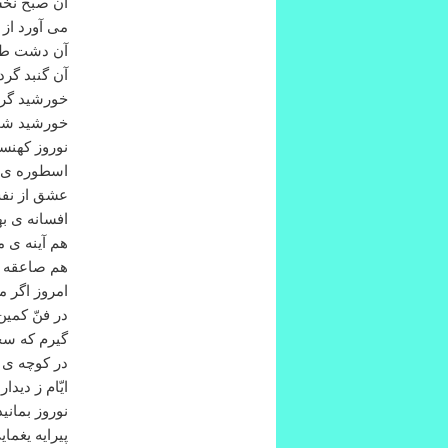
آن صبح نخس
می آورد از 
آن دشت طرا
آن گنبد گرد
خورشید گر 
خورشید شما
نوروز کهنس
اسطوره ی ج
عشق از نفس
افسانه ی به
هم آینه ی 
هم صاعقه ی
امروز اگر 
در فنّ کمین
گیرم که سح
در کوچه ی 
ایّام ز دیدا
نوروز بمانید
پیرایه یغمای