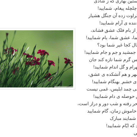
تین بهاری که ز شادی
چلچله پیغام، شمایید!
وت زده آن جنگل هشیار
ننده ی آرام شمایید!
از بام فلک عشق فشاند،
، عشق شما، بام شمایید!
ال کجا غیر شما بود؟
مشید و جم و جام شمایید!
 گرم شما تازه کند جان
رام و گل اندام شمایید!
مهر و هم آتشکده ی عشق،
 خشم ِ بهنگام شمایید!
می چمد ابلیس، غمی نیست
 حوصله ی دام شمایید!
ر رفته و شب دور و دراز است،
خاموش زمان، گام شمایید
ر شمایند مبارک
 که ایّام شمایید!
ی