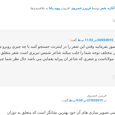
آغازه
،
شعر
توسط
فریبرز خسروی
. افزودن
پیوند یکتا
به علاقمندی‌ها.
ش
”
24/03/2015 در 11:53 ب.ظ
گفت:
ور بفرماييد وقتي اين شعر را در اينترنت جستجو كنيد با چه چيزي روبرو 
 مختلف توجه شما را جلب ميكند شاعر شمس تبريزي است شعر متعلق ب
ولاناست و شعري كه شاعر ان پيرايه يغمايي مي باشد حال نظر شما چ
فریبرز خسروی
در
27/03/2015 در 9:55 ب.ظ
گفت:
ی تصویر سازی های آن خود بهترین نشانگر است که متعلق به دوران