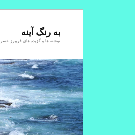
پرش
به
محتوای
به رنگ آينه
اصلی
نوشته ها و گزیده های فریبرز خسر