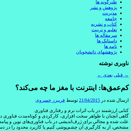
طنزگونه ها
پژوهش و نشر
مدیریت
جامعه
کتاب و نشریه
تعلیم و تربیت
سرمقاله ها
داستانک ها
نامه ها
پژوهشهای دانشجویان
ناوبری نوشته
→
قبلی
بعدی
←
کم‌عمق‌ها: اينترنت با مغز ما چه می‌کند؟
ارسال شده در
21/04/2015
توسط
فریبرز خسروی
کتابی ارزشمند در باب اثرات نرم و رفتاری فناوری
گاهی آنچنان با ظواهر سخت افزاری، کارکردی و کوتاه‌مدت فناوری درگ
علت شده و مجالی برای ژرف‌انديشی در باب فناوری‌های نوين و پيامدهای
مشخص، از به کارگيری آن چشم‌پوشی کنيم يا کاربرد محدود را در دست