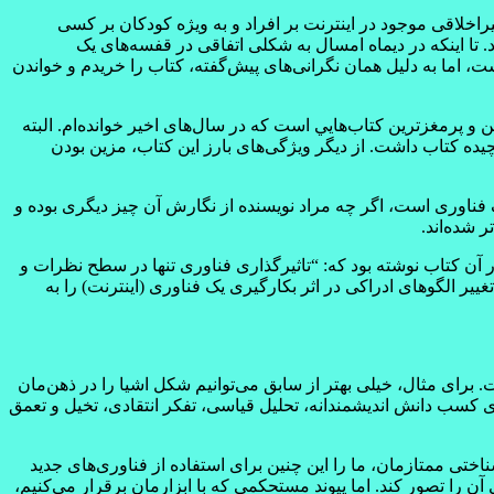
غيراخلاقی موجود در اينترنت بر افراد و به ويژه کودکان بر کسی
. تا اينکه در ديماه امسال به شکلی اتفاقی در قفسه‌های يک
ت، اما به دليل همان نگرانی‌های پيش‌گفته، کتاب را خريدم و خواندن
 و پرمغزترين کتاب‌هايي است که در سال‌های اخير خوانده‌ام. البته
يده کتاب داشت. از ديگر ويژگی‌های بارز اين کتاب، مزين بودن
ک فناوری است، اگر چه مراد نويسنده از نگارش آن چيز ديگری بوده و
 شده‌اند.
 بشر” که در سال 1964 منتشر شده شروع می‌شود. مک‌لوهان در آن کتاب نوشته بود که: “تاثيرگذاری فناوری تنها در سطح نظرات و
ير الگوهای ادراکی در اثر بکارگيری يک فناوری (اينترنت) را به
برای مثال، خيلی بهتر از سابق می‌توانيم شکل اشيا را در ذهن‌مان
ب دانش انديشمندانه، تحليل قياسی، تفکر انتقادی، تخيل و تعمق
ناختی ممتازمان، ما را اين چنين برای استفاده از فناوری‌های جديد
ن را تصور کند. اما پيوند مستحکمی که با ابزارمان برقرار می‌کنيم،