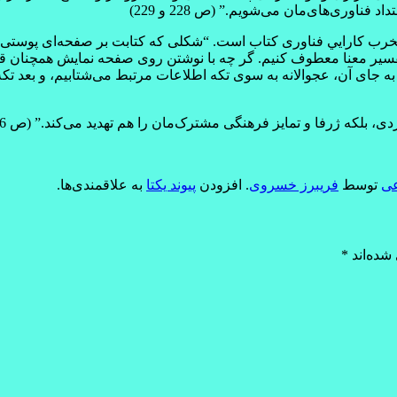
اوری‌های‌مان می‌شويم.” (ص 228 و 229)
رب کارايي فناوری کتاب است. “شکلی که کتابت بر صفحه‌ای پوستی يا 
سير معنا معطوف کنيم. گر چه با نوشتن روی صفحه نمايش همچنان قادر
 جای آن، عجوالانه به سوی تکه اطلاعات مرتبط می‌شتابيم، و بعد تک
ردی، بلکه ژرفا و تمايز فرهنگی مشترک‌مان را هم تهديد می‌کند.” (ص 216)
عی
توسط
فریبرز خسروی
. افزودن
پیوند یکتا
به علاقمندی‌ها.
شده‌اند
*