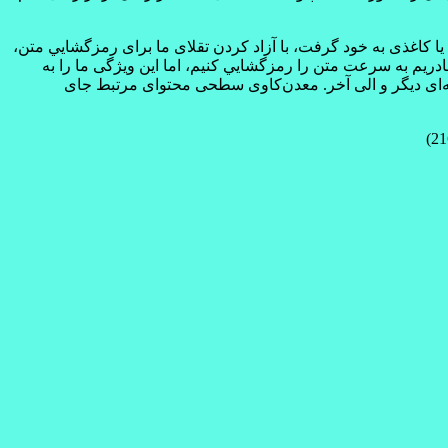
کاغذی به خود گرفت، با آزاد کردن تقلای ما برای رمزگشايي متن،
يم به سرعت متن را رمزگشايي کنيم، اما اين ويژگی ما را به
ه‌ای ديگر و الی آخر. معدن‌کاوی سطحی محتوای مرتبط جای