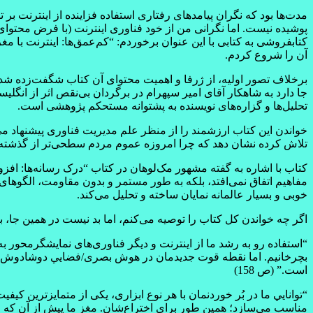
مدت‌ها بود که نگران پيامدهای رفتاری استفاده فزاينده از اينترنت بر ت
پوشيده نيست. اما نگرانی من از خود فناوری اينترنت (با فرض محتوای ا
کتابفروشی به کتابی با اين عنوان برخوردم: “کم‌عمق‌ها: اينترنت با م
آن را شروع کردم.
برخلاف تصور اوليه، از ژرفا و اهميت محتوای آن کتاب شگفت‌زده شدم. ب
جا دارد به شاهکار آقای امير سپهرام در برگردان بی‌نقص اثر از انگل
تحليل‌ها و گزاره‌های نويسنده به پشتوانه‌ مستحکم پژوهشی است.
خواندن اين کتاب ارزشمند را از منظر علم مديريت فناوری پيشنهاد می‌
تلاش کرده نشان دهد که چرا امروزه عموم مردم سطحی‌‍‌تر از گذشته 
مفاهيم اتفاق نمی‌افتد، بلکه به طور مستمر و بدون مقاومت، الگوهای ا
خوبی و بسيار عالمانه نمايان ساخته و تحليل می‌کند.
اگر چه خواندن کل کتاب را توصيه می‌کنم، اما بد نيست در همين جا، 
“استفاده رو به رشد ما از اينترنت و ديگر فناوری‌های نمايشگر‌محور
بچرخانيم. اما نقطه قوت جديدمان در هوش بصری/فضايي دوشادوش کا
است.” (ص 158)
“توانايي ما در بُر خوردنمان با هر نوع ابزاری، يکی از متمايزترين کي
مناسب می‌سازد؛ همين طور برای اختراع‌شان. مغز ما پيش از آن که حتی 