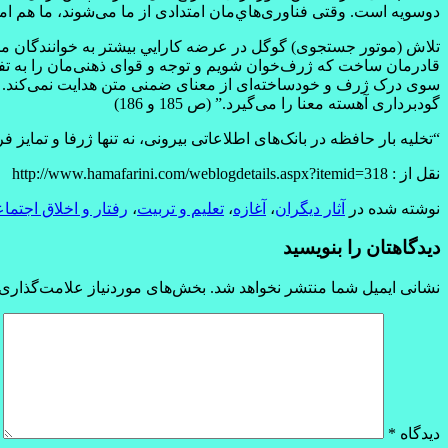
دوسويه است. وقتی فناوری‌هاي‌مان امتدادی از ما می‌شوند، ما هم امتداد فن
تلاش (موتور جستجوی) گوگل در عرضه کارايي بيشتر به خوانندگان مخ
قادرمان ساخت که ژرف‌خوان شويم و توجه و قوای ذهنی‌مان را به تف
سوی درک ژرف و خودساخته‌ای از معنای ضمنی متن هدايت نمی‌کند. به
گودبرداری آهسته معنا را می‌گيرد.” (ص 185 و 186)
“تخليه بار حافظه در بانک‌های اطلاعاتی بيرونی، نه تنها ژرفا و تمايز ف
نقل از : http://www.hamafarini.com/weblogdetails.aspx?itemid=318
نوشته شده در
آثار دیگران
،
آغازه
،
تعلیم و تربیت
،
رفتار و اخلاق اجتما
دیدگاهتان را بنویسید
نشانی ایمیل شما منتشر نخواهد شد.
بخش‌های موردنیاز علامت‌گذاری 
دیدگاه
*