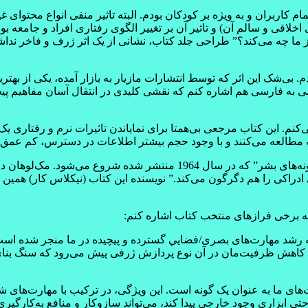
مام کاربران و به ويژه بر کودکان بودم. البته تاثير منفی انواع محتوای 
خلاقی و سالم آن) و تاثير آن بر تغيير الگوی رفتاری افراد و جامعه بود
غز ما چه می‌کند؟” طراحی جلد کتاب، نشانی از يک اثر ژرف و فاخر نداش
ی‌شک اين اثر که توسط انتشارات مازيار به بازار آمده، يکی از بهترين
يسی به فارسی هم اشاره کنم که نقشی کليدی در انتقال آسان مفاهيم پيچ
کنم. اين کتاب مرجعی بی‌همتا برای نماياندن تاثيرات نرم و رفتاری ي
مطالعه می‌کنند و با وجود حجم بيشتر اطلاعات در دسترس، کم عمق‌تر
کتاب با اشاره به گفته مشهور مک‌لوهان در کتاب “درک رسانه‌ها: افزونه‌های
دراکی را هم دگرگون می‌کند.” نويسنده اين کتاب (نيکلاس کار) همين تغي
به برخی فرازهای منتخب کتاب اشاره کنم:
 به رشد مهارت‌های بصری/فضايي گسترده و پيچيده در ما منجر شده است. 
هش ظرفيت‌مان در آن نوع پردازش ژرفی پيش می‌رود که سنگ بنای کس
فيت‌های ما به عنوان يک گونه است. اين ويژگی، در ترکيب با مهارت‌های ش
ابزاری وجود خارجی پيدا کند، می‌تواند سازوکار و منافع به‌کارگيری آ