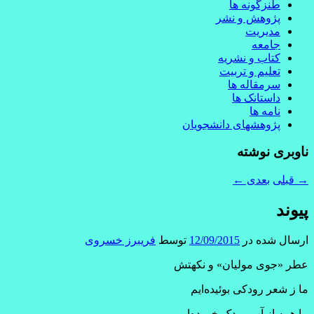
طنزگونه ها
پژوهش و نشر
مدیریت
جامعه
کتاب و نشریه
تعلیم و تربیت
سرمقاله ها
داستانک ها
نامه ها
پژوهشهای دانشجویان
ناوبری نوشته
→
قبلی
بعدی
←
پیوند
ارسال شده در
12/09/2015
توسط
فریبرز خسروی
عطر «جوی مولیان» و نکهتش
ما ز شعر رودکی بوئیده‌ایم
ما همه از آب رودک خورده‌ایم