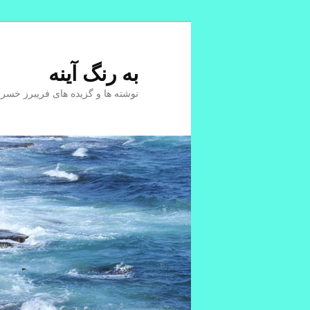
پرش
به
محتوای
به رنگ آينه
اصلی
نوشته ها و گزیده های فریبرز خسر