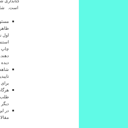
کتابداری ش
است. شاهد 
مسئول
ظاهرا
اول ن
استنش
چاپ 
دهند.
دیده 
شاهد 
تاییدی
برای 
هرگاه
طلب ف
دیگر 
در ای
مقالا