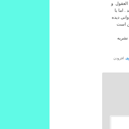
 العقول و
. اما با
انی دیده
ن است
 نشریه
ی
. افزودن