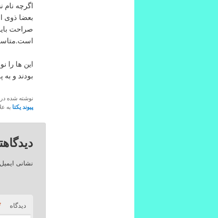
اگرچه نام ن
بعضا ذوی الم
صراحت باید
است.متاسف
این ها را ن
بودند و به 
نوشته شده در
پیوند یکتا
به علا
دیدگاهت
نشانی ایمیل
*
دیدگاه