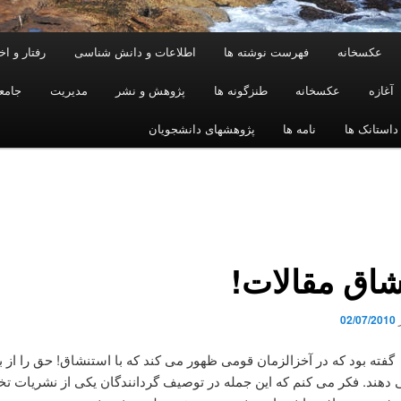
عکسخانه
فهرست نوشته ها
اطلاعات و دانش شناسی
رفتار و ا
آغازه
عکسخانه
طنزگونه ها
پژوهش و نشر
مدیریت
جامع
داستانک ها
نامه ها
پژوهشهای دانشجویان
شاق مقالات!
02/07/2010
گفته بود که در آخزالزمان قومی ظهور می کند که با استنشاق! حق را از 
هند. فکر می کنم که این جمله در توصیف گردانندگان یکی از نشریات 