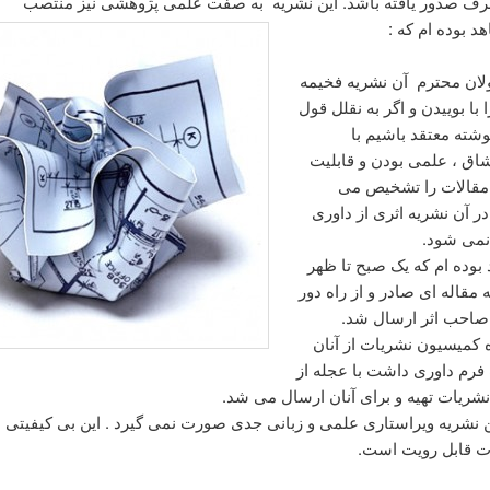
رف صدور یافته باشد. این نشریه به صفت علمی پژوهشی نیز منتصب
بوده ام که :
ان محترم آن نشریه فخیمه
 با بوییدن و اگر به نقلل قول
وشته معتقد باشیم با
اق ، علمی بودن و قابلیت
مقالات را تشخیص می
در آن نشریه اثری از داوری
نمی شود.
بوده ام که یک صبح تا ظهر
ه مقاله ای صادر و از راه دور
صاحب اثر ارسال شد.
 کمیسیون نشریات از آنان
رم داوری داشت با عجله از
نشریات تهیه و برای آنان ارسال می شد.
ن نشریه ویراستاری علمی و زبانی جدی صورت نمی گیرد . این بی کیفیتی د
ت قابل رویت است.