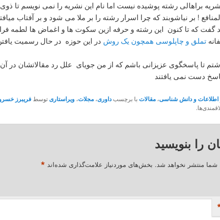
شریه براهالی رشته پوشیده نیست اما نام این نشریه را نمی نویسم تا ذوی
نافع ! بر نیاشوبند که چرا اسرار رشته را بر ملا می شود و بر آفتاب میافتد 
 گفت که تا کنون این رشته و حرفه ازین سکوت ها و اغماض ها لطمه فراو
انه
تملق و چاپلوسی همچون یک روش
در این حوزه در حال رسمیت یافت
وشتم تا پاسخگوی عزیزانی باشم که از من جویای علل رد مقالاتشان در آن
پاسخ دست نمی یافتند
اطلاعات و دانش شناسی
،
مقالات
با برچسب
داوری
،
مجلات
،
ویراستاری
توسط
فریبرز خسرو
قمندی‌ها.
ان را بنویسید
*
 شما منتشر نخواهد شد.
بخش‌های موردنیاز علامت‌گذاری شده‌اند